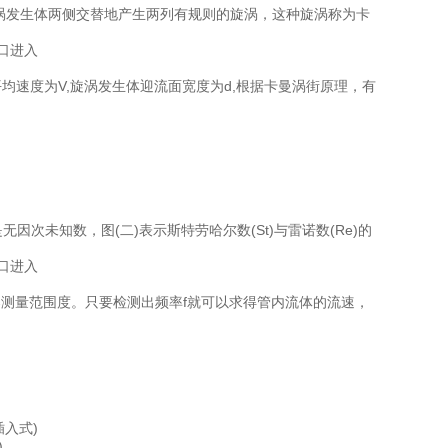
旋涡发生体两侧交替地产生两列有规则的旋涡，这种旋涡称为卡
均速度为V,旋涡发生体迎流面宽度为d,根据卡曼涡街原理，有
次未知数，图(二)表示斯特劳哈尔数(St)与雷诺数(Re)的
感器测量范围度。只要检测出频率f就可以求得管内流体的流速，
0插入式)
)