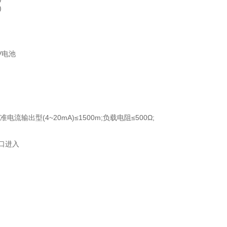
)
6V电池
输出型(4~20mA)≤1500m;负载电阻≤500Ω;