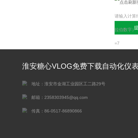
请输入计算
拉伯数字）
=7
淮安糖心VLOG免费下载自动化仪
有限公司
地址：淮安市金湖工业园区工二路29号
邮箱：2358303945@qq.com
传真：86-0517-86890866