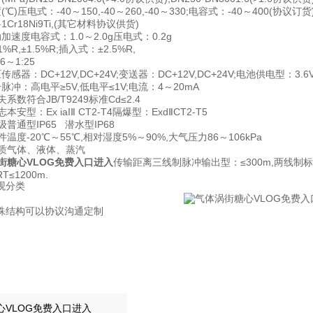
℃)压电式：-40～150,-40～260,-40～330;电容式：-40～400(协议订货
Cr18Ni9Ti,(其它材料协议供货)
加速度电容式：1.0～2.0g压电式：0.2g
%R,±1.5%R;插入式：±2.5%R,
6～1:25
感器：DC+12V,DC+24V;变送器：DC+12V,DC+24V;电池供电型：3.
脉冲：高电平≥5V,低电平≤1V;电流：4～20mA
系数符合JB/T9249标准Cd≤2.4
本安型：Ex iaIⅡ CT2-T4隔爆型：ExdⅡCT2-T5
级普通型IP65 潜水型IP68
温度-20℃～55℃,相对湿度5%～90%,大气压力86～106kPa
介质气体、液体、蒸汽
街糖心VLOG免费入口进入
传输距离三线制脉冲输出型：≤300m,两线制标准电流
RT≤1200m.
观分类
殊结构可以协议沟通定制