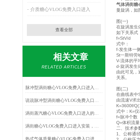
气体涡街糖
介质糖心VLOG免费入口进入
曼旋涡，如图
图(一)
在旋涡发生
查看全部
如下关系式
f=StV/d
式中：
f-发生体一
相关文章
St一斯特劳
V-流体的平均
d-旋涡发生
RELATED ARTICLES
由此可见，通
关系。
脉冲型涡街糖心VLOG免费入口进入：工业流量测量的高效利器与使用指南
图(二)
在曲线表中
由流速V求出
说说脉冲型涡街糖心VLOG免费入口进入的特点概述
K=3600f
式中：K=仪
涡街蒸汽糖心VLOG免费入口进入的优势主要体现在这些方面！
f=脉冲个数
Q=体积流量(
涡街糖心VLOG免费入口进入安装，咋样才能不犯错
二、技术参
1、公称通径(mm
热式气体质量糖心VLOG免费入口进入能否代替涡街糖心VLOG免费入口进入？
2、公称压力(M