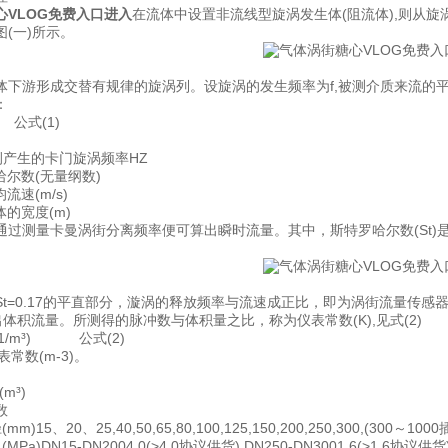
心VLOG免费入口进入
在流体中设置非流线型旋涡发生体(阻流体),则从
(一)所示。
体下游形成交替有规律的旋涡列。设旋涡的发生频率为f,被测介质来流的平
：
 公式(1)
侧产生的卡门旋涡频率HZ
哈尔数(无量纲数)
流速(m/s)
体的宽度(m)
过测量卡曼涡街分离频率便可算出瞬时流量。其中，斯特罗哈尔数(St)是无因
St=0.17的平直部分，漩涡的释放频率与流速成正比，即为涡街流量传
体积流量。所测得的脉冲数与体积量之比，称为仪表常数(K),见式(2)
/Q(1/m³) 公式(2)
表常数(m-3)。
m³)
数
)15、20、25,40,50,65,80,100,125,150,200,250,300,(300～100
Pa)DN15-DN2004.0(>4.0协议供货),DN250-DN3001.6(>1.6协议供货