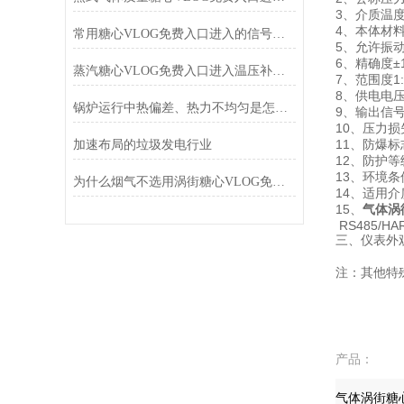
3、介质温度(
4、本体材料1
常用糖心VLOG免费入口进入的信号类型以及接线方式
5、允许振动
6、精确度±1
蒸汽糖心VLOG免费入口进入温压补偿要从生产实际出发
7、范围度1:
8、供电电压传
锅炉运行中热偏差、热力不均匀是怎样产生的？
9、输出信号
10、压力损失
11、防爆标志
加速布局的垃圾发电行业
12、防护等
13、环境条件
为什么烟气不选用涡街糖心VLOG免费入口进入？
14、适用
15、
气体涡
RS485/HA
三、仪表外
注：其他特
产品：