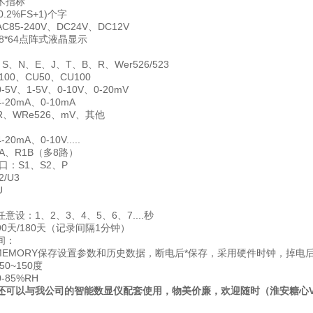
术指标
0.2%FS+1)个字
85-240V、DC24V、DC12V
8*64点阵式液晶显示
、N、E、J、T、B、R、Wer526/523
00、CU50、CU100
5V、1-5V、0-10V、0-20mV
20mA、0-10mA
、WRe526、mV、其他
0mA、0-10V.....
A、R1B（多8路）
口：S1、S2、P
/U3
U
意设：1、2、3、4、5、6、7....秒
0天/180天（记录间隔1分钟）
间：
H MEMORY保存设置参数和历史数据，断电后*保存，采用硬件时钟，掉电
0~150度
-85%RH
还可以与我公司的智能数显仪配套使用，物美价廉，欢迎随时（淮安糖心V