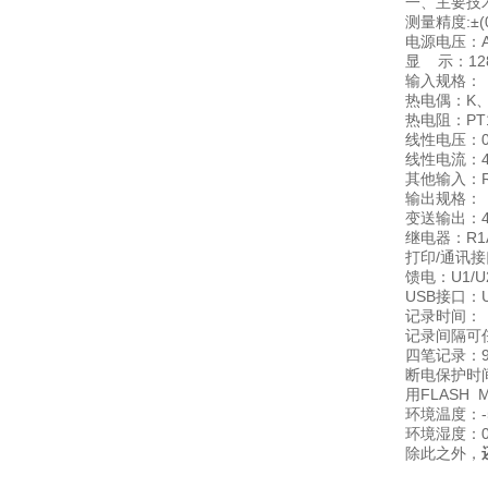
一、主要技
测量精度:±(
电源电压：AC
显 示：12
输入规格：
热电偶：K、S
热电阻：PT1
线性电压：0-
线性电流：4-
其他输入：R
输出规格：
变送输出：4-2
继电器：R1
打印/通讯接
馈电：U1/U2
USB接口：
记录时间：
记录间隔可任
四笔记录：9
断电保护时
用FLAS
环境温度：-5
环境湿度：0
除此之外，