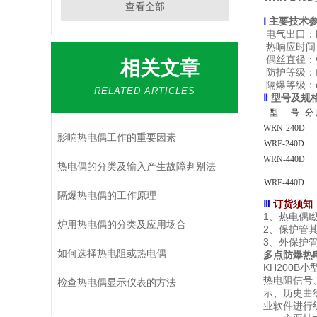
查看全部
Ⅰ
主要技术
电气出口：M2
热响应时间：
偶丝直径：Ф1
相关文章
防护等级：I
隔爆等级：d‖
RELATED ARTICLES
Ⅱ
型号及规
型 号
分
WRN-240D
影响热电偶工作的重要因素
WRE-240D
WRN-440D
热电偶的分类及输入产生故障判别法
WRE-440D
隔爆热电偶的工作原理
Ⅲ
订货须知
1、热电偶
炉用热电偶的分类及应用场合
2、保护管
3、外保护
如何选择热电阻或热电偶
多点防爆热
KH200B
热电阻信号
检查热电偶显示仪表的方法
示、历史曲
业软件进行