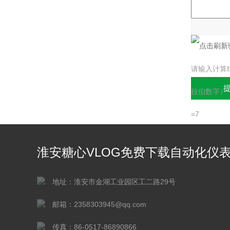
验证码：
请输入计算
拉伯数字）
=7
淮安糖心VLOG免费下载自动化仪
有限公司
地址：淮安市金湖工业园区工二路29号
邮箱：2358303945@qq.com
传真：86-0517-86890866