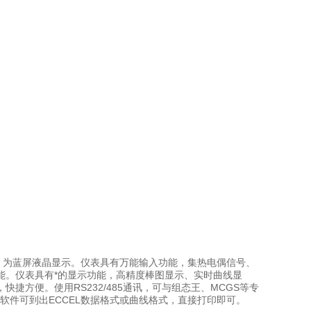
道输入），为蓝屏液晶显示。仪表具有万能输入功能，集热电偶信号、
能。仪表具有*的显示功能，高精度棒图显示、实时曲线显
方便。使用RS232/485通讯，可与组态王、MCGS等专
软件可到出ECCEL数据格式或曲线格式，直接打印即可。