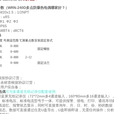
参数（
WRN-240D多点防爆热电偶
哪家好？）
0x1.5；1/2NPT
≤8S
. Ф2. Ф3
P65
BT4；d‖CT6
格
度
号
测温范围 ℃
测量点数
安装固定形式
K
0~800
固定螺纹
E
0~600
K
0~800
2~12
0~600
固定法兰
E
I级按协议订货；
其余材质根据协议订货；
管用户应自备；
电偶
可与多通道无纸记录仪配套使用;
小型蓝屏无纸记录仪（72*72mm多4通道输入，160*80mm多16通
、标准电压、标准电流型号于一体。可提供报警、馈电、打印、通讯等功
线追忆、报警状态显示，同时可直接查询年、月、日、时、份、秒的数据，快捷
组态。数据可直接通过任意U盘导出，U盘即插即读，无需任何操作；分析